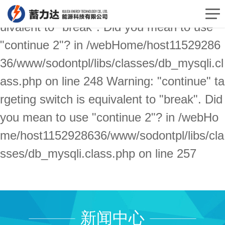
Warning: "continue" targeting switch is eq
uivalent to "break". Did you mean to use
"continue 2"? in /webHome/host11529286
36/www/sodontpl/libs/classes/db_mysqli.cl
ass.php on line 248 Warning: "continue" ta
rgeting switch is equivalent to "break". Did
you mean to use "continue 2"? in /webHo
me/host1152928636/www/sodontpl/libs/cla
sses/db_mysqli.class.php on line 257
新闻中心